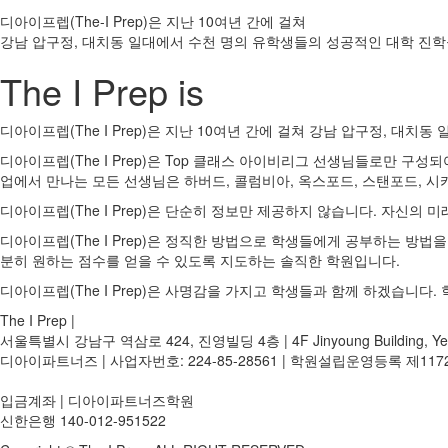
디아이프렙(The-I Prep)은 지난 10여년 간에 걸쳐
강남 압구정, 대치동 일대에서 수천 명의 유학생들의 성공적인 대학 진학을 
The I Prep is
디아이프렙(The I Prep)은
지난 10여년 간에 걸쳐 강남 압구정, 대치동 
디아이프렙(The I Prep)은
Top 클래스 아이비리그 선생님들로만 구성되어
업에서 만나는 모든 선생님은 하버드, 콜럼비아, 옥스포드, 스탠포드, 시카고 
디아이프렙(The I Prep)은
단순히 정보만 제공하지 않습니다. 자신의 미
디아이프렙(The I Prep)은
정직한 방법으로 학생들에게 공부하는 방법을 지
분히 원하는 점수를 얻을 수 있도록 지도하는 솔직한 학원입니다.
디아이프렙(The I Prep)은
사명감을 가지고 학생들과 함께 하겠습니다. 학생
The I Prep |
서울특별시 강남구 역삼로 424, 진영빌딩 4층 | 4F Jinyoung Building, Yeoks
디아이파트너즈 | 사업자번호: 224-85-28561 | 학원설립운영등록 제11725호 | EMA
입금계좌 | 디아이파트너즈학원
신한은행 140-012-951522