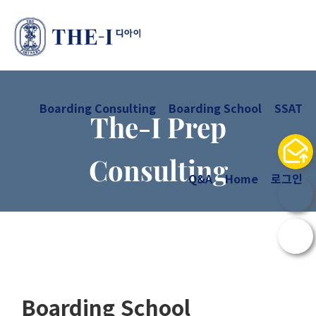
Boarding Consulting
Boarding School
SSAT
The-I Prep
Consulting
Q&A
Home
로그인
Boarding School